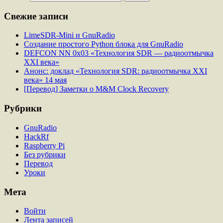
Свежие записи
LimeSDR-Mini и GnuRadio
Создание простого Python блока для GnuRadio
DEFCON NN 0x03 «Технология SDR — радиоотмычка
XXI века»
Анонс: доклад «Технология SDR: радиоотмычка XXI
века» 14 мая
[Перевод] Заметки o M&M Clock Recovery
Рубрики
GnuRadio
HackRf
Raspberry Pi
Без рубрики
Перевод
Уроки
Мета
Войти
Лента записей