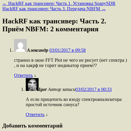
←
HackRF как трансивер: Часть 1. Установка SoapySDR
HackRF как трансивер: Часть 3. Передача NBFM
→
HackRF как трансивер: Часть 2.
Приём NBFM
: 2 комментария
Александр
03/01/2017 в 09:58
странно в окне FFT Plot не чего не рисует (нет спектра )
, и на хакрф не горит индикатор прием??
Ответить
↓
Igor
Автор записи
03/02/2017 в 00:33
А если прицепить ко входу спектроанализатора
простой источник синуса?
Ответить
↓
Добавить комментарий