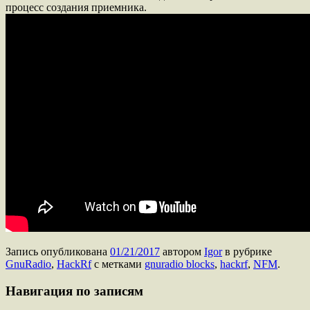
процесс создания приемника.
Запись опубликована
01/21/2017
автором
Igor
в рубрике
GnuRadio
,
HackRf
с метками
gnuradio blocks
,
hackrf
,
NFM
.
Навигация по записям