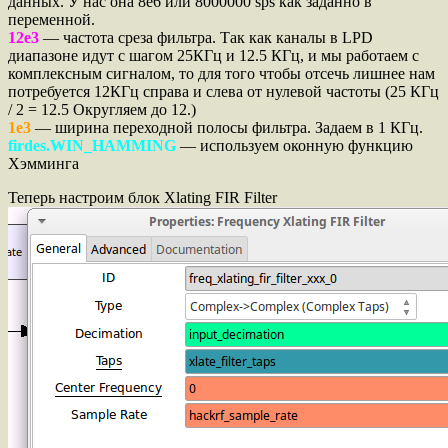
данных. У нас она 8e6 или 8000000 sps как заданно в
переменной.
12e3
— частота среза фильтра. Так как каналы в LPD
диапазоне идут с шагом 25КГц и 12.5 КГц, и мы работаем с
комплексным сигналом, то для того чтобы отсечь лишнее нам
потребуется 12КГц справа и слева от нулевой частоты (25 КГц
/ 2 = 12.5 Округляем до 12.)
1e3
— ширина переходной полосы фильтра. Задаем в 1 КГц.
firdes.WIN_HAMMING
— используем оконную функцию
Хэмминга
Теперь настроим блок Xlating FIR Filter