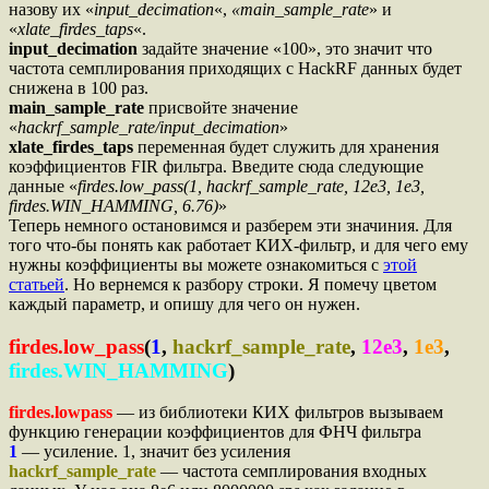
назову их «
input_decimation
«,
«main_sample_rate
» и
«
xlate_firdes_taps
«.
input_decimation
задайте значение «100», это значит что
частота семплирования приходящих с HackRF данных будет
снижена в 100 раз.
main_sample_rate
присвойте значение
«
hackrf_sample_rate/input_decimation
»
xlate_firdes_taps
переменная будет служить для хранения
коэффициентов FIR фильтра. Введите сюда следующие
данные «
firdes.low_pass(1, hackrf_sample_rate, 12e3, 1e3,
firdes.WIN_HAMMING, 6.76)
»
Теперь немного остановимся и разберем эти значиния. Для
того что-бы понять как работает КИХ-фильтр, и для чего ему
нужны коэффициенты вы можете ознакомиться с
этой
статьей
. Но вернемся к разбору строки. Я помечу цветом
каждый параметр, и опишу для чего он нужен.
firdes.low_pass
(
1
,
hackrf_sample_rate
,
12e3
,
1e3
,
firdes.WIN_HAMMING
)
firdes.lowpass
— из библиотеки КИХ фильтров вызываем
функцию генерации коэффициентов для ФНЧ фильтра
1
— усиление. 1, значит без усиления
hackrf_sample_rate
— частота семплирования входных