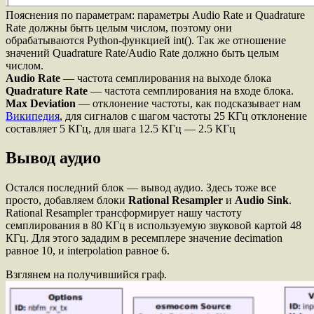
Пояснения по параметрам: параметры Audio Rate и Quadrature
Rate должны быть целым числом, поэтому они
обрабатываются Python-функцией int(). Так же отношение
значений Quadrature Rate/Audio Rate должно быть целым
числом.
Audio Rate
— частота семплирования на выходе блока
Quadrature Rate
— частота семплирования на входе блока.
Max Deviation
— отклонение частоты, как подсказывает нам
Википедия
, для сигналов с шагом частоты 25 КГц отклонение
составляет 5 КГц, для шага 12.5 КГц — 2.5 КГц
Вывод аудио
Остался последний блок — вывод аудио. Здесь тоже все
просто, добавляем блоки
Rational Resampler
и
Audio Sink
.
Rational Resampler трансформирует нашу частоту
семплирования в 80 КГц в используемую звуковой картой 48
КГц. Для этого зададим в ресемплере значение decimation
равное 10, и interpolation равное 6.
Взглянем на получившийся граф.