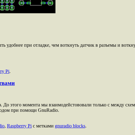
ть удобнее при отладке, чем воткнуть датчик в разъемы и воткн
ry Pi
.
твами
. До этого момента мы взаимодейстововали только с между схем
диодом при помощи GnuRadio.
io
,
Raspberry Pi
с метками
gnuradio blocks
.