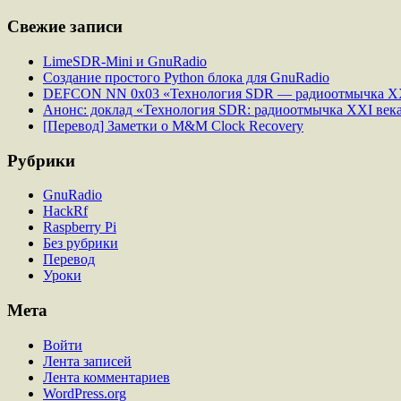
Свежие записи
LimeSDR-Mini и GnuRadio
Создание простого Python блока для GnuRadio
DEFCON NN 0x03 «Технология SDR — радиоотмычка XX
Анонс: доклад «Технология SDR: радиоотмычка XXI века
[Перевод] Заметки o M&M Clock Recovery
Рубрики
GnuRadio
HackRf
Raspberry Pi
Без рубрики
Перевод
Уроки
Мета
Войти
Лента записей
Лента комментариев
WordPress.org