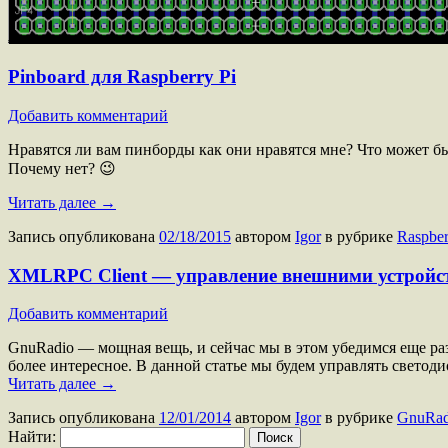
Pinboard для Raspberry Pi
Добавить комментарий
Нравятся ли вам пинборды как они нравятся мне? Что может бы
Почему нет? 😉
Читать далее
→
Запись опубликована
02/18/2015
автором
Igor
в рубрике
Raspber
XMLRPC Client — управление внешними устройс
Добавить комментарий
GnuRadio — мощная вещь, и сейчас мы в этом убедимся еще раз
более интересное. В данной статье мы будем управлять свето
Читать далее
→
Запись опубликована
12/01/2014
автором
Igor
в рубрике
GnuRad
Найти: